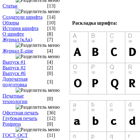
Статьи
[13]
Создатели шрифта
[14]
Обзоры
[10]
Раскладка шрифта:
История шрифта
[13]
О шрифте
[8]
Журнал [кАк)
[7]
Журнал E-zine
[4]
Выпуск #1
[4]
Выпуск #2
[2]
Выпуск #6
[0]
Допечатная
[3]
подготовка
Печатные
[0]
технологии
Офсетная печать
[36]
Глубокая печать
[12]
Postpress
[0]
ГОСТ, ОСТ
[11]