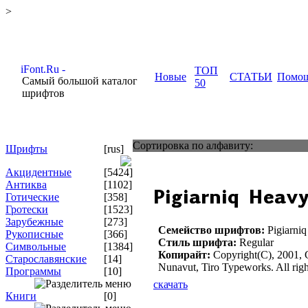
>
ТОП
Новые
СТАТЬИ
Помо
Самый большой каталог
50
шрифтов
Сортировка по алфавиту:
Шрифты
[rus]
Акцидентные
[5424]
Антиква
[1102]
Готические
[358]
Гротески
[1523]
Зарубежные
[273]
Семейство шрифтов:
Pigiarni
Рукописные
[366]
Стиль шрифта:
Regular
Символьные
[1384]
Копирайт:
Copyright(C), 2001, 
Старославянские
[14]
Nunavut, Tiro Typeworks. All righ
Программы
[10]
скачать
Книги
[0]