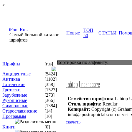
>
ТОП
Новые
СТАТЬИ
Помо
Самый большой каталог
50
шрифтов
Сортировка по алфавиту:
Шрифты
[rus]
Акцидентные
[5424]
Антиква
[1102]
Готические
[358]
Гротески
[1523]
Зарубежные
[273]
Семейство шрифтов:
Labtop U
Рукописные
[366]
Стиль шрифта:
Regular
Символьные
[1384]
Копирайт:
Copyright (c) Graham 
Старославянские
[14]
info@apostrophiclab.com or visit
Программы
[10]
скачать
Книги
[0]