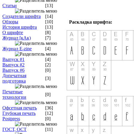
Статьи
[13]
Создатели шрифта
[14]
Обзоры
[10]
Раскладка шрифта:
История шрифта
[13]
О шрифте
[8]
Журнал [кАк)
[7]
Журнал E-zine
[4]
Выпуск #1
[4]
Выпуск #2
[2]
Выпуск #6
[0]
Допечатная
[3]
подготовка
Печатные
[0]
технологии
Офсетная печать
[36]
Глубокая печать
[12]
Postpress
[0]
ГОСТ, ОСТ
[11]