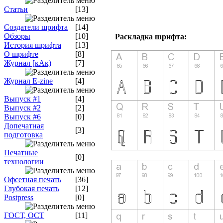
Статьи
[13]
Создатели шрифта
[14]
Обзоры
[10]
Раскладка шрифта:
История шрифта
[13]
О шрифте
[8]
Журнал [кАк)
[7]
Журнал E-zine
[4]
Выпуск #1
[4]
Выпуск #2
[2]
Выпуск #6
[0]
Допечатная
[3]
подготовка
Печатные
[0]
технологии
Офсетная печать
[36]
Глубокая печать
[12]
Postpress
[0]
ГОСТ, ОСТ
[11]