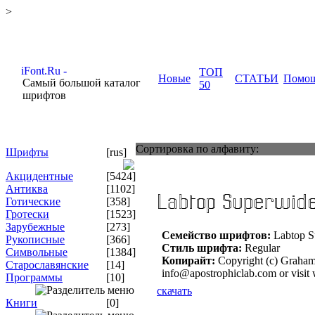
>
ТОП
Новые
СТАТЬИ
Помо
Самый большой каталог
50
шрифтов
Сортировка по алфавиту:
Шрифты
[rus]
Акцидентные
[5424]
Антиква
[1102]
Готические
[358]
Гротески
[1523]
Зарубежные
[273]
Семейство шрифтов:
Labtop S
Рукописные
[366]
Стиль шрифта:
Regular
Символьные
[1384]
Копирайт:
Copyright (c) Graham 
Старославянские
[14]
info@apostrophiclab.com or visit
Программы
[10]
скачать
Книги
[0]