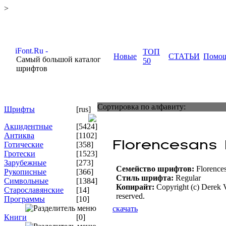
>
ТОП
Новые
СТАТЬИ
Помо
Самый большой каталог
50
шрифтов
Сортировка по алфавиту:
Шрифты
[rus]
Акцидентные
[5424]
Антиква
[1102]
Готические
[358]
Гротески
[1523]
Зарубежные
[273]
Семейство шрифтов:
Florence
Рукописные
[366]
Стиль шрифта:
Regular
Символьные
[1384]
Копирайт:
Copyright (c) Derek V
Старославянские
[14]
reserved.
Программы
[10]
скачать
Книги
[0]