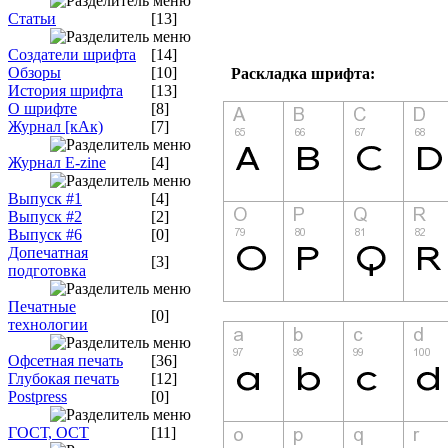
Статьи
[13]
Создатели шрифта
[14]
Обзоры
[10]
Раскладка шрифта:
История шрифта
[13]
О шрифте
[8]
Журнал [кАк)
[7]
Журнал E-zine
[4]
Выпуск #1
[4]
Выпуск #2
[2]
Выпуск #6
[0]
Допечатная
[3]
подготовка
Печатные
[0]
технологии
Офсетная печать
[36]
Глубокая печать
[12]
Postpress
[0]
ГОСТ, ОСТ
[11]