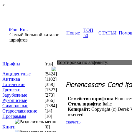
>
ТОП
Новые
СТАТЬИ
Помо
Самый большой каталог
50
шрифтов
Сортировка по алфавиту:
Шрифты
[rus]
Акцидентные
[5424]
Антиква
[1102]
Готические
[358]
Гротески
[1523]
Зарубежные
[273]
Семейство шрифтов:
Florence
Рукописные
[366]
Стиль шрифта:
Italic
Символьные
[1384]
Копирайт:
Copyright (c) Derek V
Старославянские
[14]
reserved.
Программы
[10]
скачать
Книги
[0]