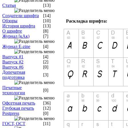
Статьи
[13]
Создатели шрифта
[14]
Обзоры
[10]
Раскладка шрифта:
История шрифта
[13]
О шрифте
[8]
Журнал [кАк)
[7]
Журнал E-zine
[4]
Выпуск #1
[4]
Выпуск #2
[2]
Выпуск #6
[0]
Допечатная
[3]
подготовка
Печатные
[0]
технологии
Офсетная печать
[36]
Глубокая печать
[12]
Postpress
[0]
ГОСТ, ОСТ
[11]