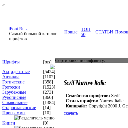
>
ТОП
Новые
СТАТЬИ
Помо
Самый большой каталог
50
шрифтов
Сортировка по алфавиту:
Шрифты
[rus]
Акцидентные
[5424]
Антиква
[1102]
Готические
[358]
Гротески
[1523]
Зарубежные
[273]
Семейство шрифтов:
Serif
Рукописные
[366]
Стиль шрифта:
Narrow Italic
Символьные
[1384]
Копирайт:
Copyright 2000 J. Ge
Старославянские
[14]
Программы
[10]
скачать
Книги
[0]