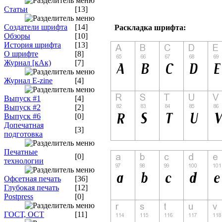
Статьи
[13]
Создатели шрифта
[14]
Раскладка шрифта:
Обзоры
[10]
История шрифта
[13]
О шрифте
[8]
Журнал [кАк)
[7]
Журнал E-zine
[4]
Выпуск #1
[4]
Выпуск #2
[2]
Выпуск #6
[0]
Допечатная
[3]
подготовка
Печатные
[0]
технологии
Офсетная печать
[36]
Глубокая печать
[12]
Postpress
[0]
ГОСТ, ОСТ
[11]