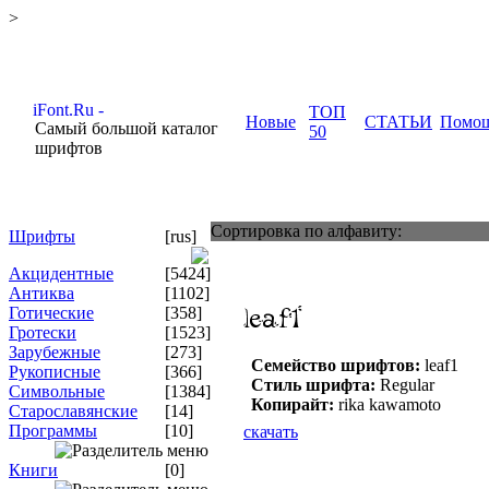
>
ТОП
Новые
СТАТЬИ
Помо
Самый большой каталог
50
шрифтов
Сортировка по алфавиту:
Шрифты
[rus]
Акцидентные
[5424]
Антиква
[1102]
Готические
[358]
Гротески
[1523]
Зарубежные
[273]
Семейство шрифтов:
leaf1
Рукописные
[366]
Стиль шрифта:
Regular
Символьные
[1384]
Копирайт:
rika kawamoto
Старославянские
[14]
Программы
[10]
скачать
Книги
[0]