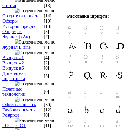
Статьи
[13]
Создатели шрифта
[14]
Раскладка шрифта:
Обзоры
[10]
История шрифта
[13]
О шрифте
[8]
Журнал [кАк)
[7]
Журнал E-zine
[4]
Выпуск #1
[4]
Выпуск #2
[2]
Выпуск #6
[0]
Допечатная
[3]
подготовка
Печатные
[0]
технологии
Офсетная печать
[36]
Глубокая печать
[12]
Postpress
[0]
ГОСТ, ОСТ
[11]