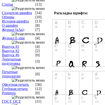
Статьи
[13]
Создатели шрифта
[14]
Раскладка шрифта:
Обзоры
[10]
История шрифта
[13]
О шрифте
[8]
Журнал [кАк)
[7]
Журнал E-zine
[4]
Выпуск #1
[4]
Выпуск #2
[2]
Выпуск #6
[0]
Допечатная
[3]
подготовка
Печатные
[0]
технологии
Офсетная печать
[36]
Глубокая печать
[12]
Postpress
[0]
ГОСТ, ОСТ
[11]