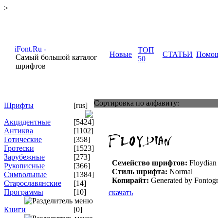
>
ТОП
Новые
СТАТЬИ
Помо
Самый большой каталог
50
шрифтов
Сортировка по алфавиту:
Шрифты
[rus]
Акцидентные
[5424]
Антиква
[1102]
Готические
[358]
Гротески
[1523]
Зарубежные
[273]
Семейство шрифтов:
Floydian
Рукописные
[366]
Стиль шрифта:
Normal
Символьные
[1384]
Копирайт:
Generated by Fontogr
Старославянские
[14]
Программы
[10]
скачать
Книги
[0]