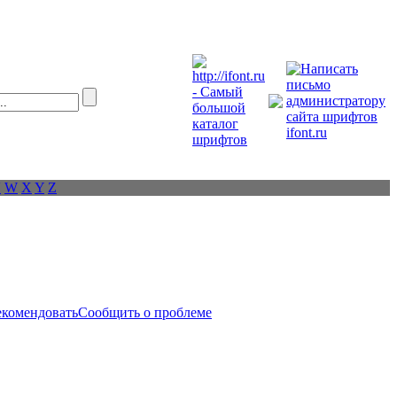
V
W
X
Y
Z
екомендовать
Сообщить о проблеме