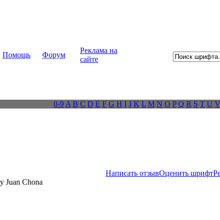
Реклама на
Помощь
Форум
сайте
0-9
A
B
C
D
E
F
G
H
I
J
K
L
M
N
O
P
Q
R
S
T
U
Написать отзыв
Оценить шрифт
Р
y Juan Chona