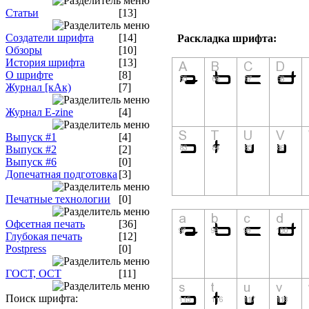
Статьи
[13]
Создатели шрифта
[14]
Раскладка шрифта:
Обзоры
[10]
История шрифта
[13]
О шрифте
[8]
Журнал [кАк)
[7]
Журнал E-zine
[4]
Выпуск #1
[4]
Выпуск #2
[2]
Выпуск #6
[0]
Допечатная подготовка
[3]
Печатные технологии
[0]
Офсетная печать
[36]
Глубокая печать
[12]
Postpress
[0]
ГОСТ, ОСТ
[11]
Поиск шрифта: