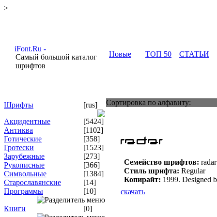
>
Новые
ТОП 50
СТАТЬИ
Самый большой каталог
шрифтов
Сортировка по алфавиту:
Шрифты
[rus]
Акцидентные
[5424]
Антиква
[1102]
Готические
[358]
Гротески
[1523]
Зарубежные
[273]
Семейство шрифтов:
radar
Рукописные
[366]
Стиль шрифта:
Regular
Символьные
[1384]
Копирайт:
1999. Designed b
Старославянские
[14]
Программы
[10]
скачать
Книги
[0]