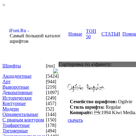
>
ТОП
Новые
СТАТЬИ
Помо
Самый большой каталог
50
шрифтов
Сортировка по алфавиту:
Шрифты
[rus]
Акцидентные
[5424]
Арт
[944]
Выворотные
[219]
Декоративные
[1097]
Исторические
[249]
Семейство шрифтов:
Ogilvie
Контурные
[457]
Стиль шрифта:
Regular
Модерн
[52]
Копирайт:
c1994 Kiwi Media
Орнаментальные
[144]
С рваным контуром
[150]
скачать
Трафаретные
[178]
Трехмерные
[494]