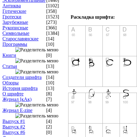
Эскпериментальные
[1440]
Антиква
[1102]
Готические
[358]
Гротески
[1523]
Раскладка шрифта:
Зарубежные
[273]
Рукописные
[366]
Символьные
[1384]
Старославянские
[14]
Программы
[10]
Книги
[0]
Статьи
[13]
Создатели шрифта
[14]
Обзоры
[10]
История шрифта
[13]
О шрифте
[8]
Журнал [кАк)
[7]
Журнал E-zine
[4]
Выпуск #1
[4]
Выпуск #2
[2]
Выпуск #6
[0]