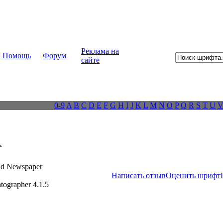
Реклама на
Помощь
Форум
сайте
0-9
A
B
C
D
E
F
G
H
I
J
K
L
M
N
O
P
Q
R
S
T
U
id Newspaper
Написать отзыв
Оценить шрифт
tographer 4.1.5