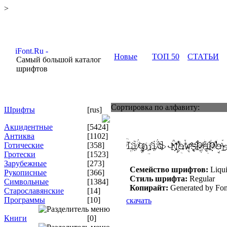
>
Новые
ТОП 50
СТАТЬИ
Самый большой каталог
шрифтов
Сортировка по алфавиту:
Шрифты
[rus]
Акцидентные
[5424]
Антиква
[1102]
Готические
[358]
Гротески
[1523]
Зарубежные
[273]
Семейство шрифтов:
Liqu
Рукописные
[366]
Стиль шрифта:
Regular
Символьные
[1384]
Копирайт:
Generated by Fon
Старославянские
[14]
Программы
[10]
скачать
Книги
[0]