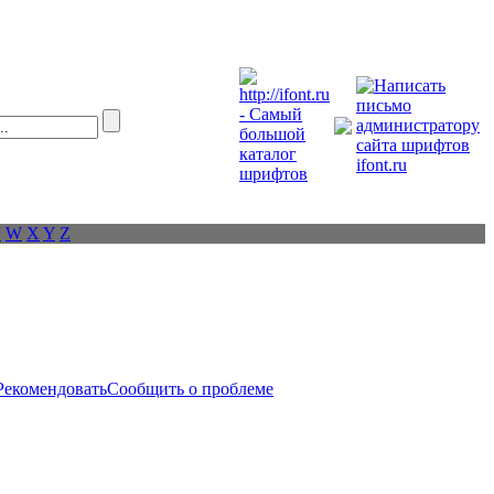
V
W
X
Y
Z
Рекомендовать
Сообщить о проблеме