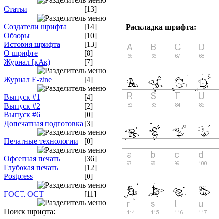
Статьи
[13]
Создатели шрифта
[14]
Раскладка шрифта:
Обзоры
[10]
История шрифта
[13]
О шрифте
[8]
Журнал [кАк)
[7]
Журнал E-zine
[4]
Выпуск #1
[4]
Выпуск #2
[2]
Выпуск #6
[0]
Допечатная подготовка
[3]
Печатные технологии
[0]
Офсетная печать
[36]
Глубокая печать
[12]
Postpress
[0]
ГОСТ, ОСТ
[11]
Поиск шрифта: