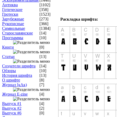
Эскпериментальные
[1440]
Антиква
[1102]
Готические
[358]
Гротески
[1523]
Зарубежные
[273]
Раскладка шрифта:
Рукописные
[366]
Символьные
[1384]
Старославянские
[14]
Программы
[10]
Книги
[0]
Статьи
[13]
Создатели шрифта
[14]
Обзоры
[10]
История шрифта
[13]
О шрифте
[8]
Журнал [кАк)
[7]
Журнал E-zine
[4]
Выпуск #1
[4]
Выпуск #2
[2]
Выпуск #6
[0]