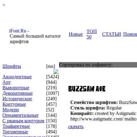
>
ТОП
Новые
СТАТЬИ
Помо
Самый большой каталог
50
шрифтов
Сортировка по алфавиту:
Шрифты
[rus]
Акцидентные
[5424]
Арт
[944]
Выворотные
[219]
Декоративные
[1097]
Исторические
[249]
Семейство шрифтов:
BuzzSa
Контурные
[457]
Стиль шрифта:
Regular
Модерн
[52]
Копирайт:
created by Astigmati
Орнаментальные
[144]
http://www.astigmatic.com/ mailt
С рваным контуром
[150]
Трафаретные
[178]
скачать
Трехмерные
[494]