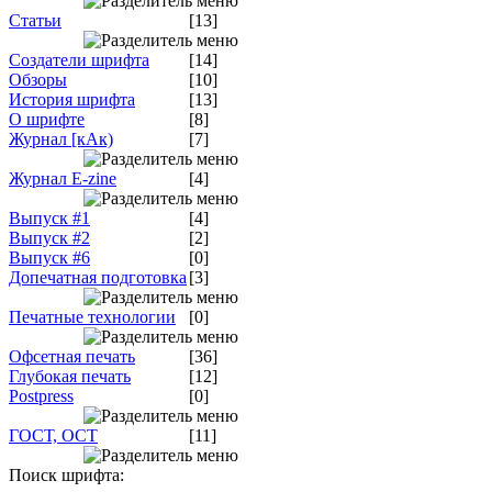
Статьи
[13]
Создатели шрифта
[14]
Обзоры
[10]
История шрифта
[13]
О шрифте
[8]
Журнал [кАк)
[7]
Журнал E-zine
[4]
Выпуск #1
[4]
Выпуск #2
[2]
Выпуск #6
[0]
Допечатная подготовка
[3]
Печатные технологии
[0]
Офсетная печать
[36]
Глубокая печать
[12]
Postpress
[0]
ГОСТ, ОСТ
[11]
Поиск шрифта: