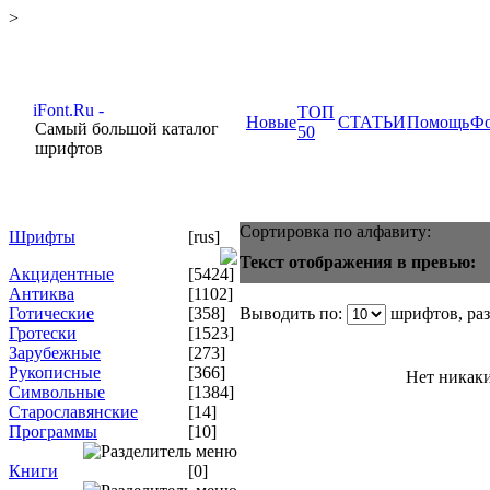
>
ТОП
Новые
СТАТЬИ
Помощь
Ф
Самый большой каталог
50
шрифтов
Сортировка по алфавиту:
Шрифты
[rus]
Текст отображения в превью:
Акцидентные
[5424]
Антиква
[1102]
Готические
[358]
Выводить по:
шрифтов, ра
Гротески
[1523]
Зарубежные
[273]
Рукописные
[366]
Нет никаки
Символьные
[1384]
Старославянские
[14]
Программы
[10]
Книги
[0]