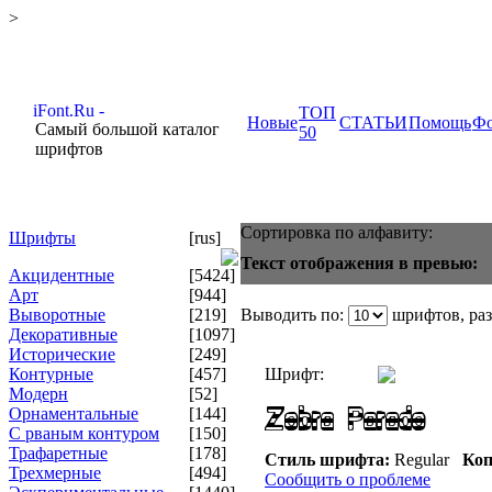
>
ТОП
Новые
СТАТЬИ
Помощь
Ф
Самый большой каталог
50
шрифтов
Сортировка по алфавиту:
Шрифты
[rus]
Текст отображения в превью:
Акцидентные
[5424]
Арт
[944]
Выворотные
[219]
Выводить по:
шрифтов, ра
Декоративные
[1097]
Исторические
[249]
Контурные
[457]
Шрифт:
Модерн
[52]
Орнаментальные
[144]
С рваным контуром
[150]
Трафаретные
[178]
Стиль шрифта:
Regular
Коп
Трехмерные
[494]
Сообщить о проблеме