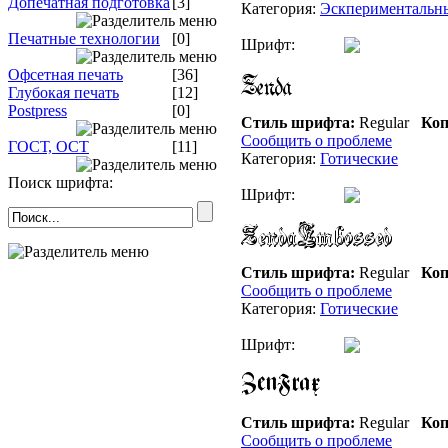
Допечатная подготовка
[3]
Категория:
Эскпериментальн
Печатные технологии
[0]
Шрифт:
Офсетная печать
[36]
Глубокая печать
[12]
Postpress
[0]
Стиль шрифта:
Regular
Коп
Сообщить о проблеме
ГОСТ, ОСТ
[11]
Категория:
Готические
Поиск шрифта:
Шрифт:
Стиль шрифта:
Regular
Коп
Сообщить о проблеме
Категория:
Готические
Шрифт:
Стиль шрифта:
Regular
Коп
Сообщить о проблеме