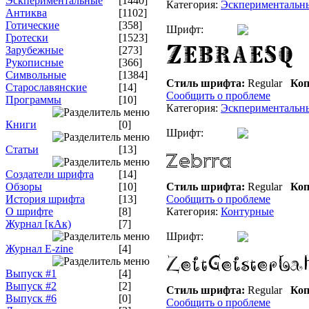
Эскпериментальные
[1440]
Категория:
Эскпериментальн
Антиква
[1102]
Готические
[358]
Шрифт:
Гротески
[1523]
Зарубежные
[273]
Рукописные
[366]
Символьные
[1384]
Стиль шрифта:
Regular
Коп
Старославянские
[14]
Сообщить о проблеме
Программы
[10]
Категория:
Эскпериментальн
Книги
[0]
Шрифт:
Статьи
[13]
Создатели шрифта
[14]
Обзоры
[10]
Стиль шрифта:
Regular
Коп
История шрифта
[13]
Сообщить о проблеме
О шрифте
[8]
Категория:
Контурные
Журнал [кАк)
[7]
Шрифт:
Журнал E-zine
[4]
Выпуск #1
[4]
Выпуск #2
[2]
Стиль шрифта:
Regular
Коп
Выпуск #6
[0]
Сообщить о проблеме