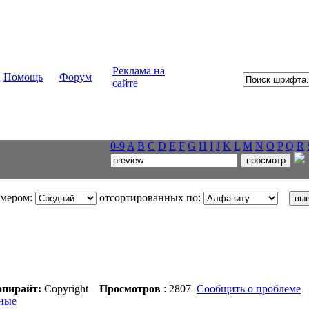
Реклама на
Помощь
Форум
сайте
0-9
A
B
C
D
E
F
G
H
I
J
K
L
M
N
O
P
Q
R
змером:
отсортированных по:
пирайт:
Copyright
Просмотров
: 2807
Сообщить о проблеме
ные