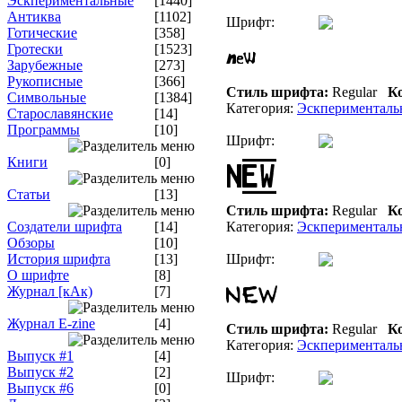
Эскпериментальные
[1440]
Антиква
[1102]
Шрифт:
Готические
[358]
Гротески
[1523]
Зарубежные
[273]
Рукописные
[366]
Стиль шрифта:
Regular
Ко
Символьные
[1384]
Категория:
Эскперименталь
Старославянские
[14]
Программы
[10]
Шрифт:
Книги
[0]
Статьи
[13]
Стиль шрифта:
Regular
Ко
Создатели шрифта
[14]
Категория:
Эскперименталь
Обзоры
[10]
История шрифта
[13]
Шрифт:
О шрифте
[8]
Журнал [кАк)
[7]
Журнал E-zine
[4]
Стиль шрифта:
Regular
Ко
Категория:
Эскперименталь
Выпуск #1
[4]
Выпуск #2
[2]
Шрифт:
Выпуск #6
[0]