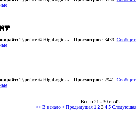
ные
пирайт:
Typeface © HighLogic
...
Просмотров
: 3439
Сообщить
ные
пирайт:
Typeface © HighLogic
...
Просмотров
: 2941
Сообщить
ные
Всего 21 - 30 из 45
<< В начало
< Предыдущая
1
2
3
4
5
Следующая