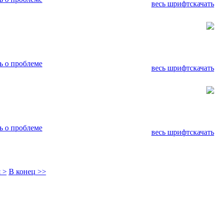
весь шрифт
скачать
 о проблеме
весь шрифт
скачать
 о проблеме
весь шрифт
скачать
 >
В конец >>