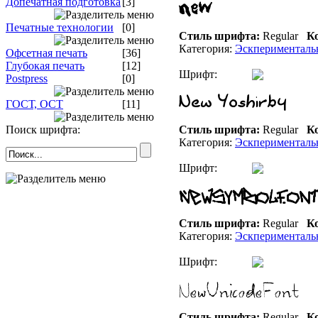
Допечатная подготовка
[3]
Печатные технологии
[0]
Стиль шрифта:
Regular
Ко
Категория:
Эскперименталь
Офсетная печать
[36]
Глубокая печать
[12]
Шрифт:
Postpress
[0]
ГОСТ, ОСТ
[11]
Поиск шрифта:
Стиль шрифта:
Regular
Ко
Категория:
Эскперименталь
Шрифт:
Стиль шрифта:
Regular
Ко
Категория:
Эскперименталь
Шрифт:
Стиль шрифта:
Regular
Ко