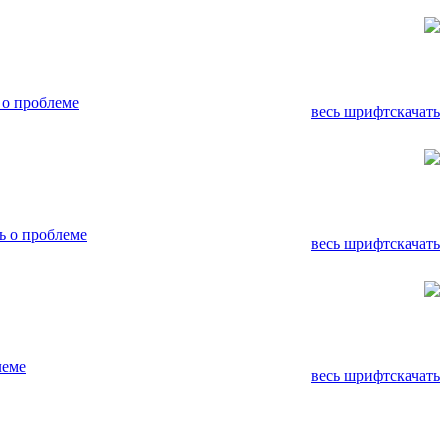
о проблеме
весь шрифт
скачать
 о проблеме
весь шрифт
скачать
леме
весь шрифт
скачать