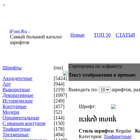
>
Новые
ТОП 50
СТАТЬИ
Самый большой каталог
шрифтов
Сортировка по алфавиту:
Шрифты
[rus]
Текст отображения в превью:
Акцидентные
[5424]
Арт
[944]
Выворотные
[219]
Выводить по:
шрифтов, ра
Декоративные
[1097]
Исторические
[249]
Контурные
[457]
Шрифт:
Модерн
[52]
Орнаментальные
[144]
С рваным контуром
[150]
Трафаретные
[178]
Стиль шрифта:
Regular
Ко
Трехмерные
[494]
Категория:
Трафаретные