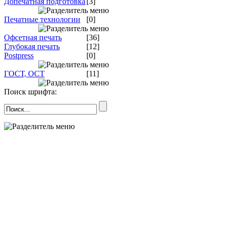
Допечатная подготовка
[3]
Печатные технологии
[0]
Офсетная печать
[36]
Глубокая печать
[12]
Postpress
[0]
ГОСТ, ОСТ
[11]
Поиск шрифта: