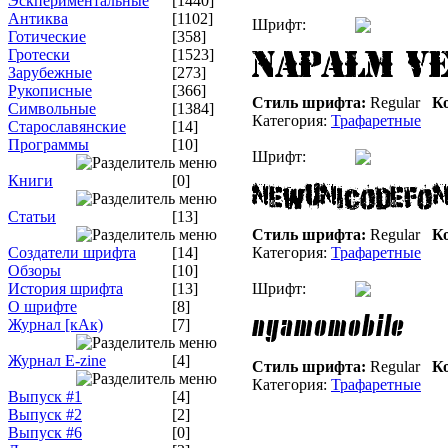
Эскпериментальные
[1440]
Антиква
[1102]
Шрифт:
Готические
[358]
Гротески
[1523]
Зарубежные
[273]
Рукописные
[366]
Стиль шрифта:
Regular
Ко
Символьные
[1384]
Категория:
Трафаретные
Старославянские
[14]
Программы
[10]
Шрифт:
Книги
[0]
Статьи
[13]
Стиль шрифта:
Regular
Ко
Создатели шрифта
[14]
Категория:
Трафаретные
Обзоры
[10]
История шрифта
[13]
Шрифт:
О шрифте
[8]
Журнал [кАк)
[7]
Журнал E-zine
[4]
Стиль шрифта:
Regular
Ко
Категория:
Трафаретные
Выпуск #1
[4]
Выпуск #2
[2]
Выпуск #6
[0]