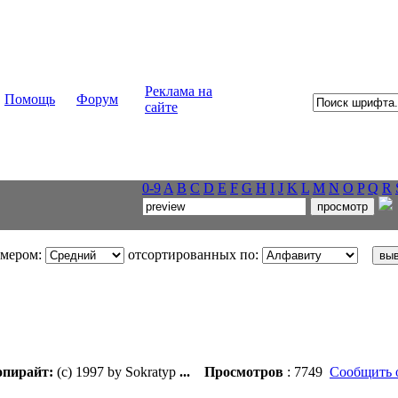
Реклама на
Помощь
Форум
сайте
0-9
A
B
C
D
E
F
G
H
I
J
K
L
M
N
O
P
Q
R
змером:
отсортированных по:
пирайт:
(c) 1997 by Sokratyp
...
Просмотров
: 7749
Сообщить 