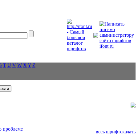
S
T
U
V
W
X
Y
Z
о проблеме
весь шрифт
скачать