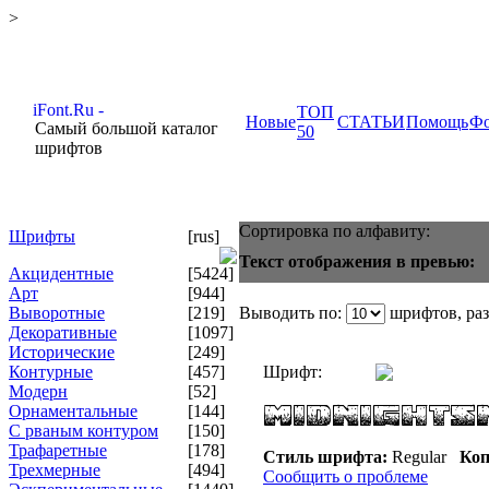
>
ТОП
Новые
СТАТЬИ
Помощь
Ф
Самый большой каталог
50
шрифтов
Сортировка по алфавиту:
Шрифты
[rus]
Текст отображения в превью:
Акцидентные
[5424]
Арт
[944]
Выворотные
[219]
Выводить по:
шрифтов, ра
Декоративные
[1097]
Исторические
[249]
Контурные
[457]
Шрифт:
Модерн
[52]
Орнаментальные
[144]
С рваным контуром
[150]
Трафаретные
[178]
Стиль шрифта:
Regular
Коп
Трехмерные
[494]
Сообщить о проблеме