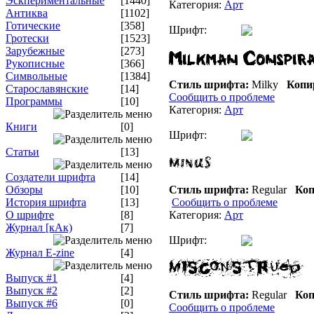
Эскпериментальные
[1440]
Категория:
Арт
Антиква
[1102]
Готические
[358]
Шрифт:
Гротески
[1523]
Зарубежные
[273]
Рукописные
[366]
Символьные
[1384]
Стиль шрифта:
Milky
Копи
Старославянские
[14]
Сообщить о проблеме
Программы
[10]
Категория:
Арт
Книги
[0]
Шрифт:
Статьи
[13]
Создатели шрифта
[14]
Обзоры
[10]
Стиль шрифта:
Regular
Коп
История шрифта
[13]
Сообщить о проблеме
О шрифте
[8]
Категория:
Арт
Журнал [кАк)
[7]
Шрифт:
Журнал E-zine
[4]
Выпуск #1
[4]
Выпуск #2
[2]
Стиль шрифта:
Regular
Коп
Выпуск #6
[0]
Сообщить о проблеме