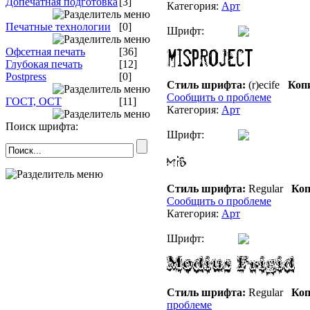
Допечатная подготовка
[3]
Категория:
Арт
Печатные технологии
[0]
Шрифт:
Офсетная печать
[36]
Глубокая печать
[12]
Postpress
[0]
Стиль шрифта:
(r)ecife
Копи
Сообщить о проблеме
ГОСТ, ОСТ
[11]
Категория:
Арт
Поиск шрифта:
Шрифт:
Стиль шрифта:
Regular
Коп
Сообщить о проблеме
Категория:
Арт
Шрифт:
Стиль шрифта:
Regular
Коп
проблеме