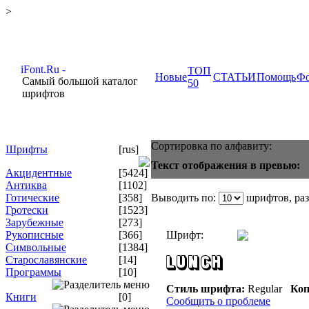
>
ТОП
Новые
СТАТЬИ
Помощь
Ф
Самый большой каталог
50
шрифтов
Сортировка по алфавиту:
Шрифты
[rus]
Текст отображения в превью:
Акцидентные
[5424]
Антиква
[1102]
Готические
[358]
Выводить по:
шрифтов, ра
Гротески
[1523]
Зарубежные
[273]
Рукописные
[366]
Шрифт:
Символьные
[1384]
Старославянские
[14]
Программы
[10]
Стиль шрифта:
Regular
Коп
Книги
[0]
Сообщить о проблеме