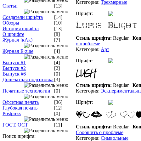
Категория:
Трехмерные
Статьи
[13]
Шрифт:
Создатели шрифта
[14]
Обзоры
[10]
История шрифта
[13]
О шрифте
[8]
Стиль шрифта:
Regular
Коп
Журнал [кАк)
[7]
о проблеме
Категория:
Арт
Журнал E-zine
[4]
Шрифт:
Выпуск #1
[4]
Выпуск #2
[2]
Выпуск #6
[0]
Допечатная подготовка
[3]
Стиль шрифта:
Regular
Коп
Печатные технологии
[0]
Категория:
Эскпериментальн
Офсетная печать
[36]
Шрифт:
Глубокая печать
[12]
Postpress
[0]
ГОСТ, ОСТ
[11]
Стиль шрифта:
Regular
Коп
Сообщить о проблеме
Поиск шрифта:
Категория:
Символьные