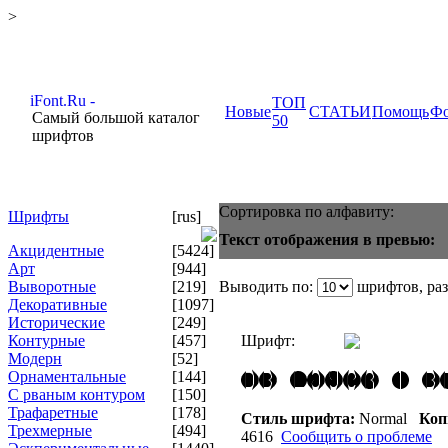
>
ТОП
Новые
СТАТЬИ
Помощь
Ф
Самый большой каталог
50
шрифтов
Сортировка по алфавиту:
Шрифты
[rus]
Текст отображения в превью:
Акцидентные
[5424]
Арт
[944]
Выворотные
[219]
Выводить по:
шрифтов, ра
Декоративные
[1097]
Исторические
[249]
Контурные
[457]
Шрифт:
Модерн
[52]
Орнаментальные
[144]
С рваным контуром
[150]
Трафаретные
[178]
Стиль шрифта:
Normal
Коп
Трехмерные
[494]
4616
Сообщить о проблеме