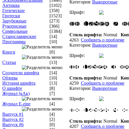
Эскпериментальные
[1440]
Категория:
Выворотные
Антиква
[1102]
Готические
[358]
Шрифт:
Гротески
[1523]
Зарубежные
[273]
Рукописные
[366]
Символьные
[1384]
Стиль шрифта:
Normal
Коп
Старославянские
[14]
4263
Сообщить о проблеме
Программы
[10]
Категория:
Выворотные
Книги
[0]
Шрифт:
Статьи
[13]
Создатели шрифта
[14]
Обзоры
[10]
Стиль шрифта:
Normal
Коп
История шрифта
[13]
4259
Сообщить о проблеме
О шрифте
[8]
Категория:
Выворотные
Журнал [кАк)
[7]
Шрифт:
Журнал E-zine
[4]
Выпуск #1
[4]
Выпуск #2
[2]
Стиль шрифта:
Normal
Коп
Выпуск #6
[0]
4207
Сообщить о проблеме