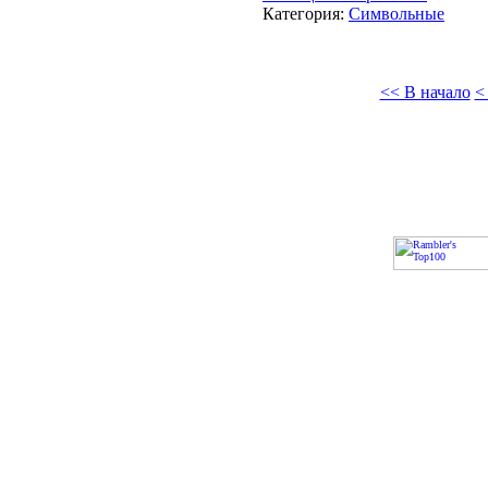
Категория:
Символьные
<< В начало
<