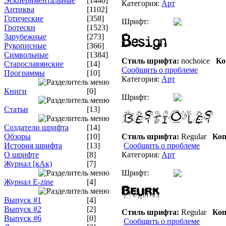
Эскпериментальные
[1440]
Категория:
Арт
Антиква
[1102]
Готические
[358]
Шрифт:
Гротески
[1523]
Зарубежные
[273]
Рукописные
[366]
Символьные
[1384]
Стиль шрифта:
nochoice
Ко
Старославянские
[14]
Сообщить о проблеме
Программы
[10]
Категория:
Арт
Книги
[0]
Шрифт:
Статьи
[13]
Создатели шрифта
[14]
Обзоры
[10]
Стиль шрифта:
Regular
Коп
История шрифта
[13]
Сообщить о проблеме
О шрифте
[8]
Категория:
Арт
Журнал [кАк)
[7]
Шрифт:
Журнал E-zine
[4]
Выпуск #1
[4]
Выпуск #2
[2]
Стиль шрифта:
Regular
Коп
Выпуск #6
[0]
Сообщить о проблеме