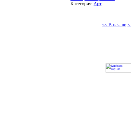
Категория:
Арт
<< В начало
<