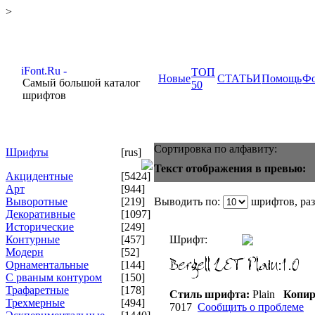
>
ТОП
Новые
СТАТЬИ
Помощь
Ф
Самый большой каталог
50
шрифтов
Сортировка по алфавиту:
Шрифты
[rus]
Текст отображения в превью:
Акцидентные
[5424]
Арт
[944]
Выворотные
[219]
Выводить по:
шрифтов, ра
Декоративные
[1097]
Исторические
[249]
Контурные
[457]
Шрифт:
Модерн
[52]
Орнаментальные
[144]
С рваным контуром
[150]
Трафаретные
[178]
Стиль шрифта:
Plain
Копир
Трехмерные
[494]
7017
Сообщить о проблеме