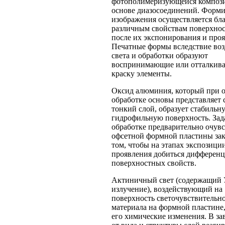
фотополимеризующейся композ
основе диазосоединений. Форм
изображения осуществляется бл
различным свойствам поверхнос
после их экспонирования и проя
Печатные формы вследствие воз
света и обработки образуют
воспринимающие или отталкив
краску элементы.
Оксид алюминия, который при 
обработке основы представляет 
тонкий слой, образует стабильн
гидрофильную поверхность. Зад
обработке предварительно очув
офсетной формной пластины зак
том, чтобы на этапах экспозици
проявления добиться дифферен
поверхностных свойств.
Актиничный свет (содержащий
излучение), воздействующий на
поверхность светочувствительн
материала на формной пластине
его химические изменения. В з