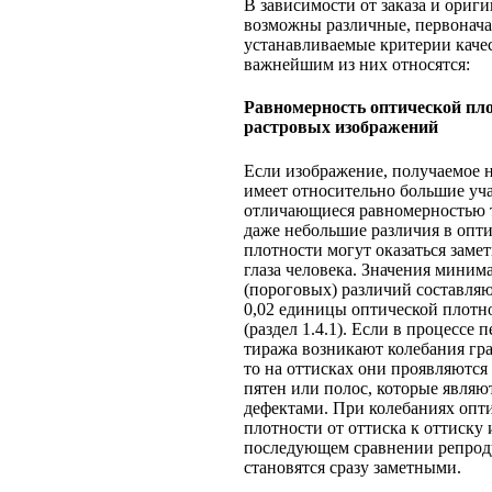
В зависимости от заказа и ориги
возможны различные, первонач
устанавливаемые критерии качес
важнейшим из них относятся:
Равномерность оптической пл
растровых изображений
Если изображение, получаемое н
имеет относительно большие уча
отличающиеся равно­мерностью т
даже небольшие различия в опт
плотности могут оказаться заме
глаза человека. Значения миним
(пороговых) различий составля
0,02 единицы оптической плот
(раздел 1.4.1). Если в процессе 
тиража возникают колебания гра
то на оттисках они проявляются
пятен или полос, которые являю
дефектами. При колебаниях опт
плотности от оттиска к оттиску 
последующем сравнении репрод
становятся сразу заметными.