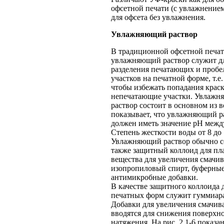
офсетной печати (с увлажнение
для офсета без увлажнения.
Увлажняющий раствор
В традиционной офсетной печа
увлажняющий раствор служит д
разделения печатающих и проб
участков на печатной форме, т.е.
чтобы избежать попадания краск
непечатающие участки. Увлаж
раствор состоит в основном из 
показывает, что увлажняющий р
должен иметь значение рН между 
Степень жесткости воды от 8 до
Увлажняющий раствор обычно 
также защитный коллоид для пл
вещества для увеличения смачив
изопропиловый спирт, буферные
антимикробные добавки.
В качестве защитного коллоида 
печатных форм служит гуммиар
Добавки для увеличения смачив
вводятся для снижения поверхн
натяжения. На рис. 2.1-6 показа