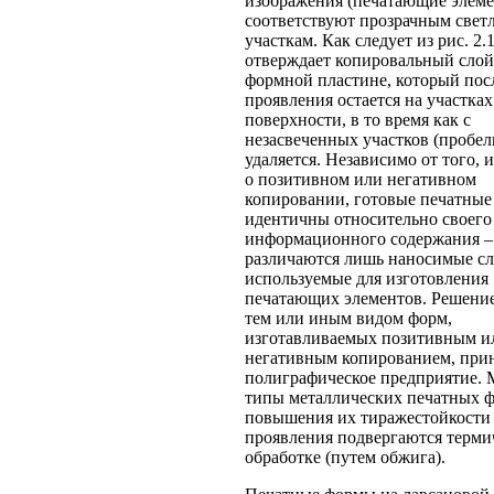
изображения (печатающие элем
соответствуют прозрачным свет
участкам. Как следует из рис. 2.1
отверждает копировальный слой
формной пластине, который пос
проявления остается на участках
поверхности, в то время как с
незасвеченных участков (пробел
удаляется. Независимо от того, и
о позитивном или негативном
копировании, готовые печатны
идентичны относительно своего
информационного содержания –
различаются лишь наносимые сл
используемые для изготовления
печатающих элементов. Решение 
тем или иным видом форм,
изготавливаемых позитивным и
негативным копированием, при
полиграфическое предприятие.
типы металлических печатных ф
повышения их тиражестойкости
проявления подвергаются терми
обработке (путем обжига).