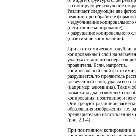
от вида и структуры слой реагир
экспонирующее излучение по-ра
Различают следующие две фото
реакции при обработке формной
• задубливание копировального 
(негативное копирование),
• разрушение копировального сл
(позитивное копирование).
При фотохимическом задублива
копировальный слой на засвече
участках становится нераствор
проявителя. Если, напротив,
копировальный слой фотохимич
разрушается, то проявитель раст
засвеченный слой, удаляя его с
(например, алюминия). Таким об
возможны два различных спосо
копирования: позитивное и нега
Они требуют различной засветки
образования изображения, т.е. 
предварительно изготовленных
(рис. 2.1-4).
При позитивном копировании в 
копируемого оригинала использ