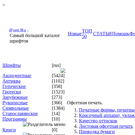
>
ТОП
Новые
СТАТЬИ
Помощь
Ф
Самый большой каталог
50
шрифтов
Шрифты
[rus]
Акцидентные
[5424]
Антиква
[1102]
Готические
[358]
Гротески
[1523]
Зарубежные
[273]
Рукописные
[366]
Офсетная печать.
Символьные
[1384]
Печатные формы, печатны
Старославянские
[14]
Красочный аппарат, увлаж
Программы
[10]
Качество оттисков
Листовая офсетная печать
Книги
[0]
Проводка бумаги