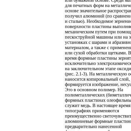
или бумажной основе. Среди ма
для печатных форм на металлич
основе значительное распростра
получил алюминий (по сравнен
и сталью). Необходимое зернени
поверхности пластины выполня
механическим путем при помощ
пескоструйной машины или на 
установках с шарами и абразив
материалом, а также с примене
или сухой обработки щетками. 
время формные пластины зернят
исключительно электрохимичес
на заключительном этапе оксид
(рис. 2.1-3). На металлическую 
наносится копировальный слой,
формируется изображение, несущ
Это в основном полимер. На
полиметаллических (биметаллич
формных пластинах олеофильны
служит медь. В настоящее время
типографиях применяются
преимущественно светочувстви
алюминиевые формные пластин
предварительно нанесенной