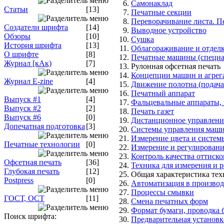
Самонаклад
Статьи
[13]
Печатные секции
Переворачивание листа. П
Создатели шрифта
[14]
Выводное устройство
Обзоры
[10]
Сушка
История шрифта
[13]
Облагораживание и отделк
О шрифте
[8]
Печатные машины (специа
Журнал [кАк)
[7]
Рулонная офсетная печать
Концепции машин и агрега
Журнал E-zine
[4]
Движение полотна (подача
Печатный аппарат
Выпуск #1
[4]
Фальцевальные аппараты,
Выпуск #2
[2]
Печать газет
Выпуск #6
[0]
Дистанционное управление
Допечатная подготовка
[3]
Системы управления маш
Измерение цвета и систем
Печатные технологии
[0]
Измерение и регулировани
Контроль качества оттиско
Офсетная печать
[36]
Техника для измерения и р
Глубокая печать
[12]
Общая характеристика тех
Postpress
[0]
Автоматизация в производ
Процессы смывки
ГОСТ, ОСТ
[11]
Смена печатных форм
Формат бумаги, проводка 
Поиск шрифта:
Предварительная установк