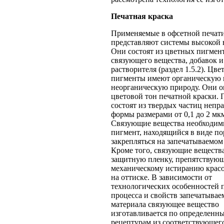
Печатная краска
Применяемые в офсетной печати
представляют системы высокой в
Они состоят из цветных пигмен
связующего вещества, добавок и
растворителя (раздел 1.5.2). Цве
пигменты имеют органическую 
неорганическую природу. Они 
цветовой тон печатной краски.
состоят из твердых частиц непр
формы размерами от 0,1 до 2 мк
Связующие вещества необходим
пигмент, находящийся в виде по
закрепляться на запечатываемом
Кроме того, связующие веществ
защитную пленку, препятствую
механическому истиранию красо
на оттиске. В зависимости от
технологических особенностей 
процесса и свойств запечатывае
материала связующее вещество
изготавливается по определенн
рецептурам из соответствующего