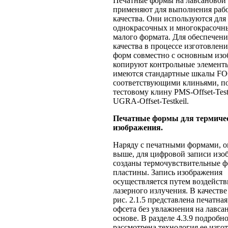
Печатные формы на лавсановой
применяют для выполнения рабо
качества. Они используются для
однокрасочных и многокрасочн
малого формата. Для обеспечени
качества в процессе изготовлен
форм совместно с основным из
копируют контрольные элементы
имеются стандартные шкалы F
соответствующими клиньями, 
тестовому клину PMS-Offset-Test
UGRA-Offset-Testkeil.
Печатные формы для термичес
изображения.
Наряду с печатными формами, 
выше, для цифровой записи изо
созданы термочувствительные 
пластины. Запись изображения
осуществляется путем воздейств
лазерного излучения. В качестве
рис. 2.1.5 представлена печатна
офсета без увлажнения на лавса
основе. В разделе 4.3.9 подробн
рассмотрена технология ее изго