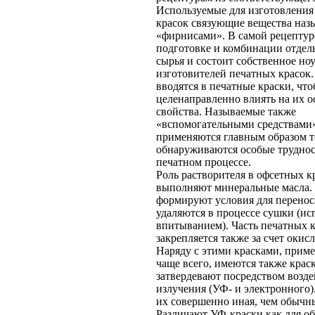
Используемые для изготовления
красок связующие вещества наз
«фирнисами». В самой рецептур
подготовке и комбинации отдел
сырья и состоит собственное ноу
изготовителей печатных красок
вводятся в печатные краски, чт
целенаправленно влиять на их 
свойства. Называемые также
«вспомогательными средствами
применяются главным образом то
обнаруживаются особые труднос
печатном процессе.
Роль растворителя в офсетных к
выполняют минеральные масла.
формируют условия для перенос
удаляются в процессе сушки (ис
впитыванием). Часть печатных 
закрепляется также за счет окис
Наряду с этими красками, при
чаще всего, имеются также крас
затвердевают посредством возде
излучения (УФ- и электронного)
их совершенно иная, чем обычн
Различают УФ-краски как для о