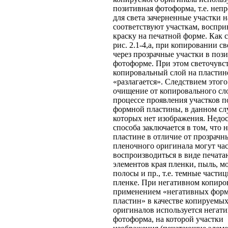
позитивная фотоформа, т.е. неп
для света зачерненные участки н
соответствуют участкам, восп
краску на печатной форме. Как с
рис. 2.1-4,а, при копировании с
через прозрачные участки в поз
фотоформе. При этом светочувс
копировальный слой на пластин
«разлагается». Следствием этого
очищение от копировального сл
процессе проявления участков 
формной пластины, в данном слу
которых нет изображения. Недос
способа заключается в том, что
пластине в отличие от прозрачн
пленочного оригинала могут ча
воспроизводиться в виде печат
элементов края пленки, пыль, 
полосы и пр., т.е. темные части
пленке. При негативном копиро
применением «негативных фор
пластин» в качестве копируемы
оригиналов используется негати
фотоформа, на которой участки