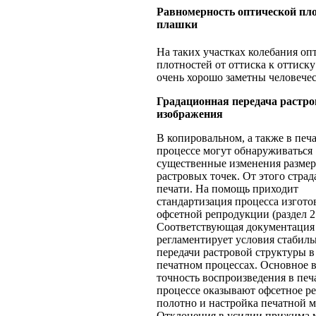
Равномерность оптической пл
плашки
На таких участках колебания оп
плотностей от оттиска к оттиску
очень хорошо заметны человечес
Градационная передача растро
изображения
В копировальном, а также в печ
процессе могут обнаруживаться
существенные изменения разме
растровых точек. От этого страд
печати. На помощь приходит
стандартизация процесса изгото
офсетной репродукции (раздел 2.
Соответствующая документация
регламентирует условия стабил
передачи растровой структуры 
печатном процессах. Основное 
точность воспроизведения в пе
процессе оказывают офсетное р
полотно и настройка печатной 
Отклонения в усилии прижима 