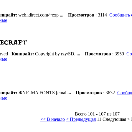
пирайт:
web.idirect.com/~exp
...
Просмотров
: 3114
Сообщить 
ные
rved
Копирайт:
Copyright by rzy/SD,
...
Просмотров
: 3959
Со
ные
пирайт:
ЖNIGMA FONTS [emai
...
Просмотров
: 3632
Сообщи
ные
Всего 101 - 107 из 107
<< В начало
< Предыдущая
11
Следующая >