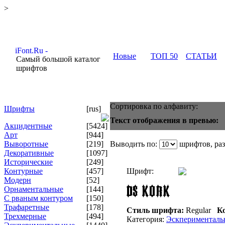
>
Новые
ТОП 50
СТАТЬИ
Самый большой каталог
шрифтов
Сортировка по алфавиту:
Шрифты
[rus]
Текст отображения в превью:
Акцидентные
[5424]
Арт
[944]
Выворотные
[219]
Выводить по:
шрифтов, ра
Декоративные
[1097]
Исторические
[249]
Контурные
[457]
Шрифт:
Модерн
[52]
Орнаментальные
[144]
С рваным контуром
[150]
Трафаретные
[178]
Стиль шрифта:
Regular
Ко
Трехмерные
[494]
Категория:
Эскперименталь